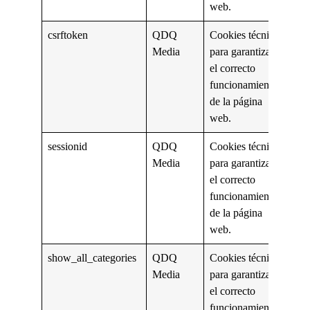
web.
csrftoken
QDQ
Cookies técnicas
Media
para garantizar
el correcto
funcionamiento
de la página
web.
sessionid
QDQ
Cookies técnicas
Media
para garantizar
el correcto
funcionamiento
de la página
web.
show_all_categories
QDQ
Cookies técnicas
Media
para garantizar
el correcto
funcionamiento